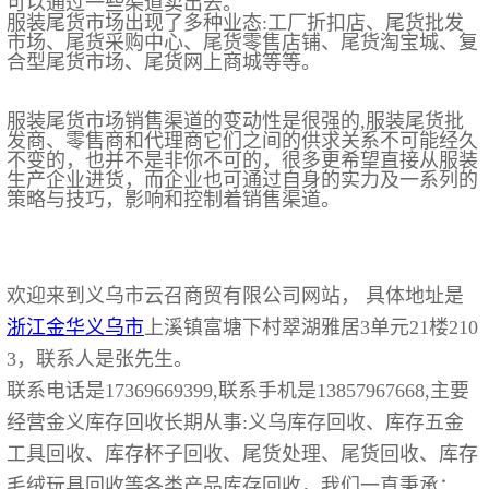
可以通过一些渠道卖出去。
服装尾货市场出现了多种业态:工厂折扣店、尾货批发
市场、尾货采购中心、尾货零售店铺、尾货淘宝城、复
合型尾货市场、尾货网上商城等等。
服装尾货市场销售渠道的变动性是很强的,服装尾货批
发商、零售商和代理商它们之间的供求关系不可能经久
不变的，也并不是非你不可的，很多更希望直接从服装
生产企业进货，而企业也可通过自身的实力及一系列的
策略与技巧，影响和控制着销售渠道。
欢迎来到义乌市云召商贸有限公司网站， 具体地址是
浙江
金华
义乌市
上溪镇富塘下村翠湖雅居3单元21楼210
3，联系人是张先生。
联系电话是17369669399,联系手机是13857967668,主要
经营金义库存回收长期从事:义乌库存回收、库存五金
工具回收、库存杯子回收、尾货处理、尾货回收、库存
毛绒玩具回收等各类产品库存回收，我们一直秉承：